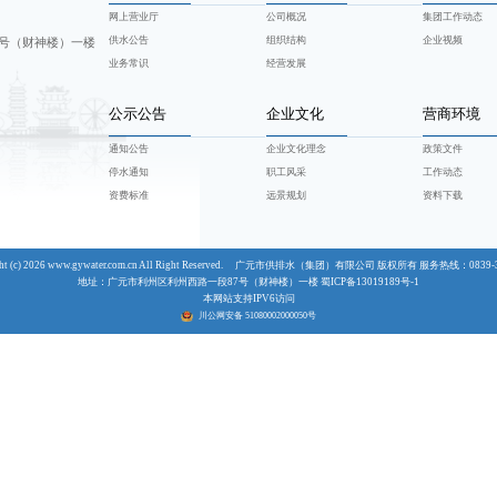
业厅
告
识
南
准
点
办
供水服务热线
一网通