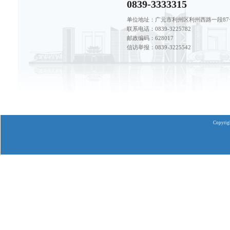
网上营
供水公
业务常
用水指
资费标
营业网
全程代
24小时