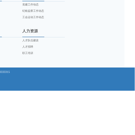
1
前往
页
办
走进广水
广水新闻