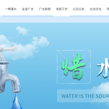
首页
一网通办
走进广水