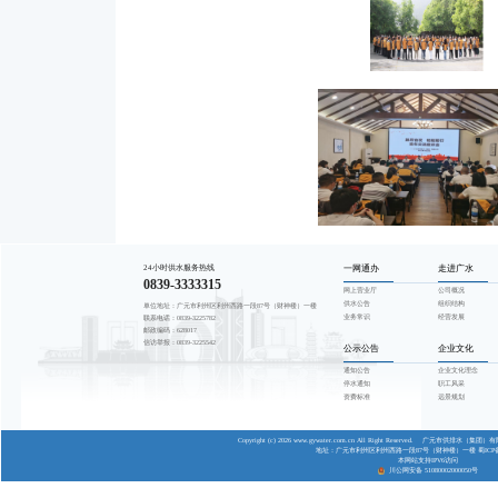
为庆祝中国共
接党的二十大
集团全体领导
勇争先 团
活动在一场团
船”“水到渠
青年奋勇争先